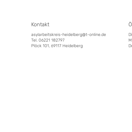
Kontakt
Ö
asylarbeitskreis-heidelberg@t-online.de
D
Tel. 06221 182797
M
Plöck 101, 69117 Heidelberg
D