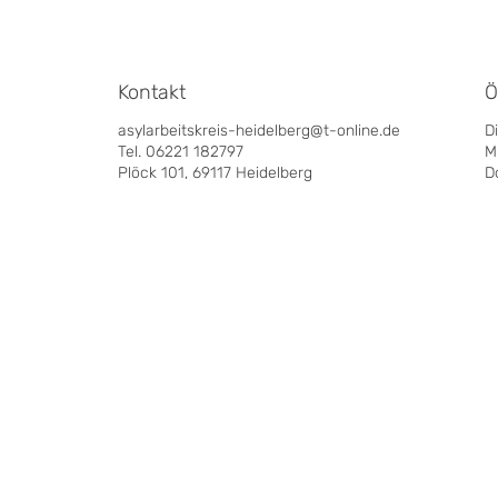
Kontakt
Ö
asylarbeitskreis-heidelberg@t-online.de
D
Tel. 06221 182797
M
Plöck 101, 69117 Heidelberg
D