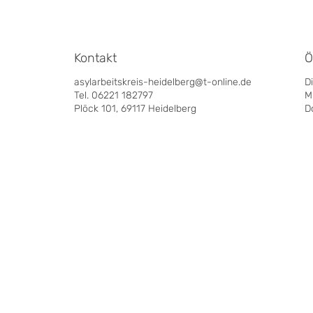
Kontakt
Ö
asylarbeitskreis-heidelberg@t-online.de
D
Tel. 06221 182797
M
Plöck 101, 69117 Heidelberg
D