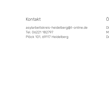
Kontakt
Ö
asylarbeitskreis-heidelberg@t-online.de
D
Tel. 06221 182797
M
Plöck 101, 69117 Heidelberg
D